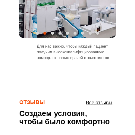
Рябинова
Andr
13.11.2022
21.11.
Отличная стоматология. Обращалась
Хорошая клиника, ког
несколько раз, качеством очень довольна.
посещаем с женой да
Для нас важно, чтобы каждый пациент
Меняли мостовидный протез с лечением
качество устраивает
получил высококвалифицированную
зуба. Сделали быстро, качественно, и, что
помощь от наших врачей-стоматологов
немаловажно, недорого.
ОТЗЫВЫ
Все отзывы
Создаем условия,
чтобы было комфортно