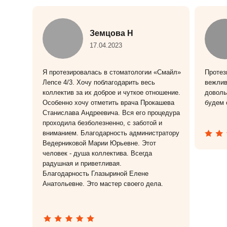
Земцова Н
17.04.2023
Я протезировалась в стоматологии «Смайл»
Протез
Лепсе 4/3. Хочу поблагодарить весь
вежлив
коллектив за их доброе и чуткое отношение.
доволь
Особенно хочу отметить врача Прокашева
будем 
Станислава Андреевича. Вся его процедура
проходила безболезненно, с заботой и
вниманием. Благодарность администратору
Ведерниковой Марии Юрьевне. Этот
человек - душа коллектива. Всегда
радушная и приветливая.
Благодарность Глазыриной Елене
Анатольевне. Это мастер своего дела.
Посмотреть все отзывы
Посмотреть все отзывы